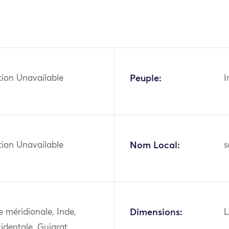
tion Unavailable
Peuple:
I
tion Unavailable
Nom Local:
s
ie méridionale, Inde,
Dimensions:
L
identale, Gujarat