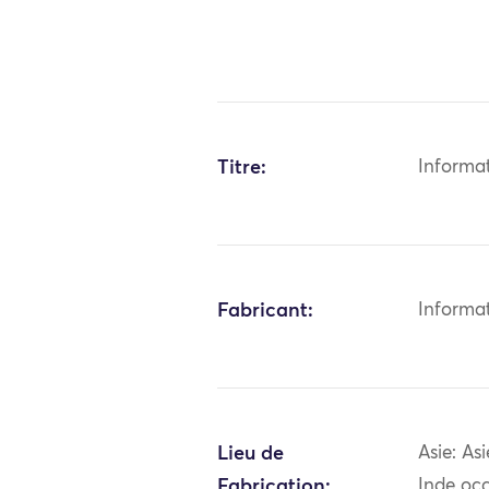
Titre:
Informa
Fabricant:
Informa
Lieu de
Asie: As
Fabrication:
Inde occ