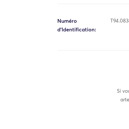
Numéro
T94.083
d'Identification:
Si vo
arte