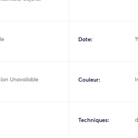
le
Date:
1
tion Unavailable
Couleur:
I
Techniques:
d