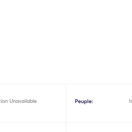
OK
tion Unavailable
Peuple:
I