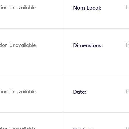
tion Unavailable
Nom Local:
I
tion Unavailable
Dimensions:
I
tion Unavailable
Date:
I