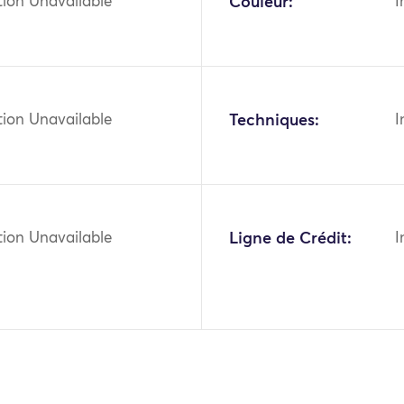
tion Unavailable
Couleur:
I
tion Unavailable
Techniques:
I
tion Unavailable
Ligne de Crédit:
I