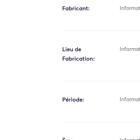
Fabricant:
Informa
Lieu de
Informa
Fabrication:
Période:
Informa