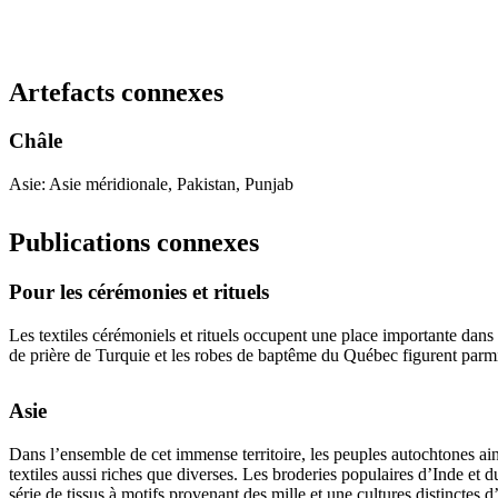
Recommencer la recherche
Artefacts connexes
Châle
Asie: Asie méridionale, Pakistan, Punjab
Publications connexes
Pour les cérémonies et rituels
Les textiles cérémoniels et rituels occupent une place importante dans 
de prière de Turquie et les robes de baptême du Québec figurent parmi
Asie
Dans l’ensemble de cet immense territoire, les peuples autochtones ain
textiles aussi riches que diverses. Les broderies populaires d’Inde et
série de tissus à motifs provenant des mille et une cultures distinctes 