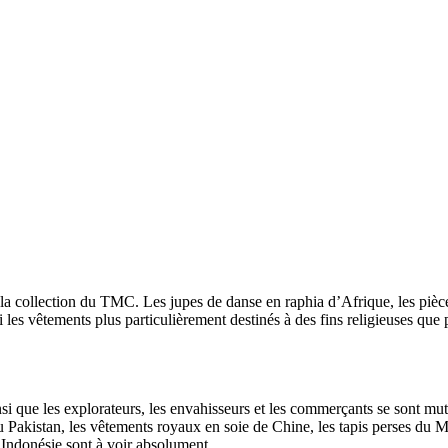
la collection du TMC. Les jupes de danse en raphia d’Afrique, les pièces d
 les vêtements plus particulièrement destinés à des fins religieuses qu
si que les explorateurs, les envahisseurs et les commerçants se sont mutu
 du Pakistan, les vêtements royaux en soie de Chine, les tapis perses du
d’Indonésie sont à voir absolument.