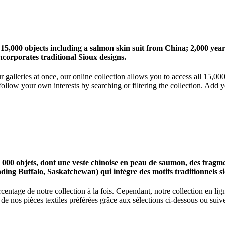
 15,000 objects including a salmon skin suit from China; 2,000 ye
corporates traditional Sioux designs.
r galleries at once, our online collection allows you to access all 15,0
ollow your own interests by searching or filtering the collection. Add y
0 objets, dont une veste chinoise en peau de saumon, des fragments
nding Buffalo, Saskatchewan) qui intègre des motifs traditionnels s
centage de notre collection à la fois. Cependant, notre collection en l
 nos pièces textiles préférées grâce aux sélections ci-dessous ou suive