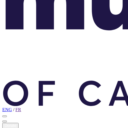
ENG
/
FR
Donate