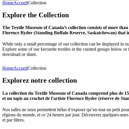
Home
Accueil
Collection
Explore
the
Collection
The Textile Museum of Canada’s collection consists of more than
Florence Ryder (Standing Buffalo Reserve, Saskatchewan) that in
While only a small percentage of our collection can be displayed in ou
Explore some of our favourite textiles in the curated groups below or f
download or share.
Home
Accueil
Collection
Explorez
notre
collection
La collection du Textile Museum of Canada comprend plus de 15 00
et un tapis au crochet de l’artiste Florence Ryder (réserve de Sta
Nos salles ne nous permettent hélas d’exposer qu’un tout un petit pour
régions du monde, et ce 24 heures par jour. Découvrez quelques-unes de
et par filtres.