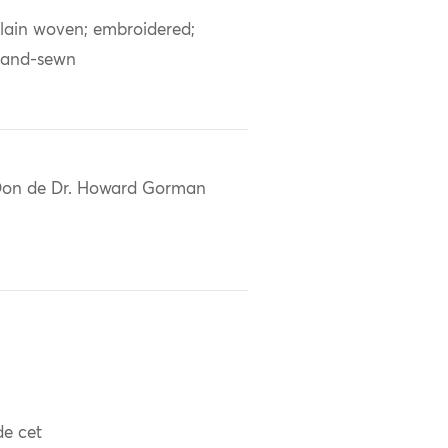
lain woven; embroidered;
and-sewn
on de Dr. Howard Gorman
de cet