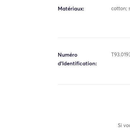
Matériaux:
cotton; s
Numéro
T93.019
d'Identification:
Si vo