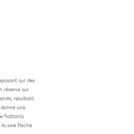
eposant sur des
n réserve sur
rrés, résultant
, donne une
e flottants
 la soie floche