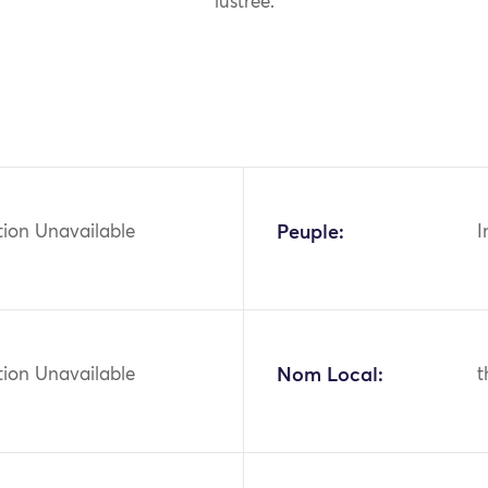
lustrée.
tion Unavailable
Peuple:
I
tion Unavailable
Nom Local:
t