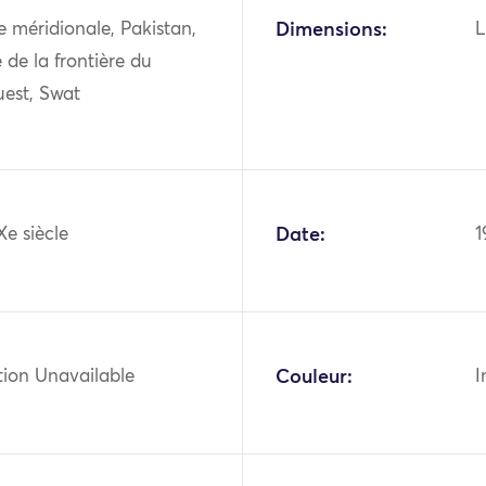
ie méridionale, Pakistan,
Dimensions:
L
 de la frontière du
est, Swat
Xe siècle
Date:
1
tion Unavailable
Couleur:
I