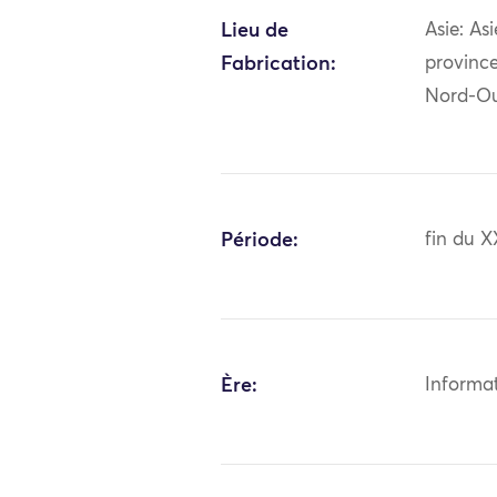
Lieu de
Asie: As
Fabrication:
province
Nord-Ou
Période:
fin du X
Ère:
Informa