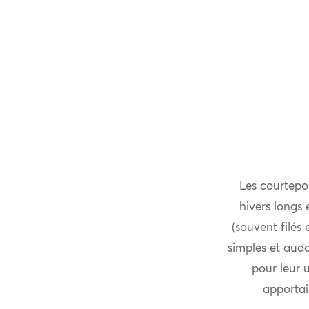
Les courtepoi
hivers longs 
(souvent filés 
simples et aud
pour leur u
apportaie