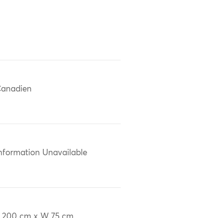
anadien
nformation Unavailable
 200 cm x W 75 cm