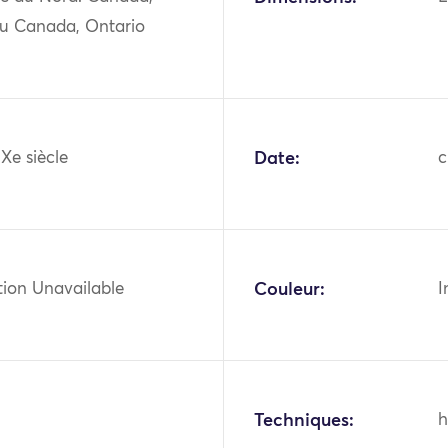
du Canada, Ontario
IXe siècle
Date:
c
tion Unavailable
Couleur:
I
Techniques:
h