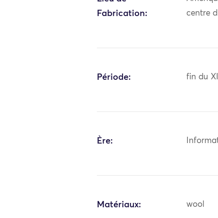
Fabrication:
centre 
Période:
fin du X
Ère:
Informa
Matériaux:
wool