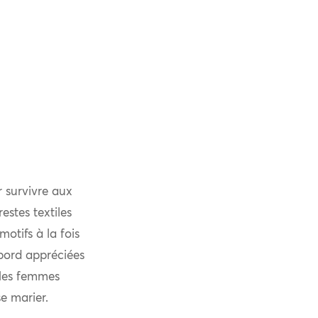
r survivre aux
estes textiles
otifs à la fois
bord appréciées
e les femmes
se marier.