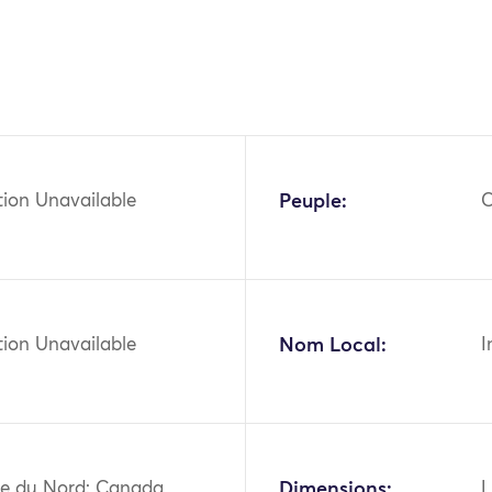
tion Unavailable
Peuple:
C
tion Unavailable
Nom Local:
I
e du Nord: Canada,
Dimensions:
L