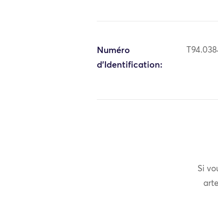
Numéro
T94.038
d'Identification:
Si vo
arte