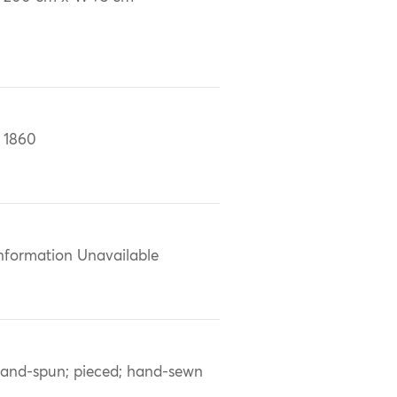
 1860
nformation Unavailable
and-spun; pieced; hand-sewn