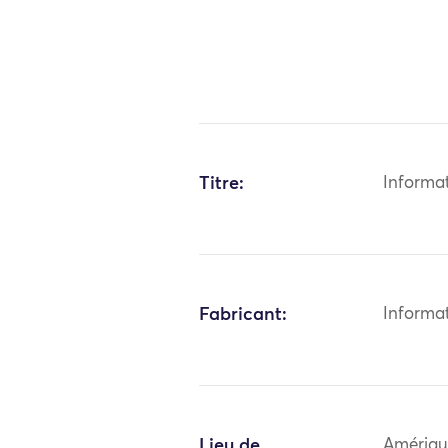
Titre:
Informa
Fabricant:
Informa
Lieu de
Amériqu