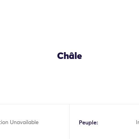
Châle
OK
tion Unavailable
Peuple:
I