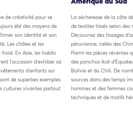
Amérique du Sud
uve de créativité pour se
La sécheresse de la côte d
ujours été des moyens de
de textiles tissés selon des
firmer son identité et son
Découvrez des tissages d’an
 Les châles et les
péruvienne, celles des Ch
froid. En Asie, les habits
Parmi les pièces récentes 
rent l’occasion d’exhiber sa
des ponchos ikat d’Équateu
s vêtements d’enfants sur
Bolivie et du Chili. De nomb
s sont de superbes exemples
sources dans des temps imm
es cultures vivantes partout
hommes et des femmes cont
techniques et de motifs hér