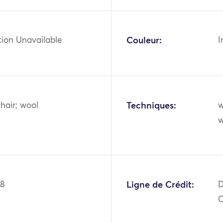
tion Unavailable
Couleur:
I
hair; wool
Techniques:
w
w
08
Ligne de Crédit:
D
O