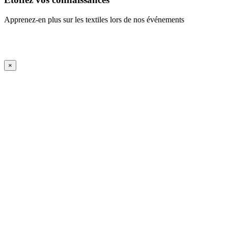
Apprenez-en plus sur les textiles lors de nos événements
En savoir plus
iFrame Title
×