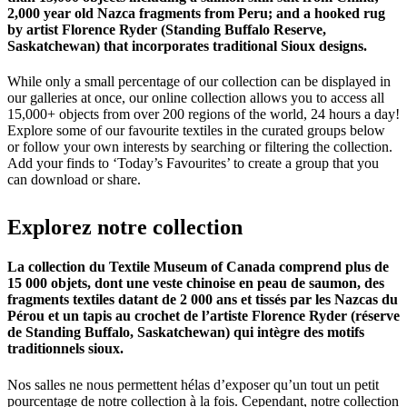
2,000 year old Nazca fragments from Peru; and a hooked rug
by artist Florence Ryder (Standing Buffalo Reserve,
Saskatchewan) that incorporates traditional Sioux designs.
While only a small percentage of our collection can be displayed in
our galleries at once, our online collection allows you to access all
15,000+ objects from over 200 regions of the world, 24 hours a day!
Explore some of our favourite textiles in the curated groups below
or follow your own interests by searching or filtering the collection.
Add your finds to ‘Today’s Favourites’ to create a group that you
can download or share.
Explorez
notre
collection
La collection du Textile Museum of Canada comprend plus de
15 000 objets, dont une veste chinoise en peau de saumon, des
fragments textiles datant de 2 000 ans et tissés par les Nazcas du
Pérou et un tapis au crochet de l’artiste Florence Ryder (réserve
de Standing Buffalo, Saskatchewan) qui intègre des motifs
traditionnels sioux.
Nos salles ne nous permettent hélas d’exposer qu’un tout un petit
pourcentage de notre collection à la fois. Cependant, notre collection