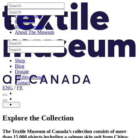
Skip to content
Search
Site Logo
Search
Visit
Search
Search
Programming
Collection
Join & Support
About The Museum
Search
Search
Search
Search
Shop
Blog
Donate
Facility Rentals
Contact
ENG
/
FR
Facebook
Instagram
Youtube
Donate
Explore
the
Collection
The Textile Museum of Canada’s collection consists of more
than 15,000 objects including a salmon skin suit from China;