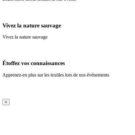
Learn More
Vivez la nature sauvage
Vivez la nature sauvage
En savoir plus
Étoffez vos connaissances
Apprenez-en plus sur les textiles lors de nos événements
En savoir plus
iFrame Title
×