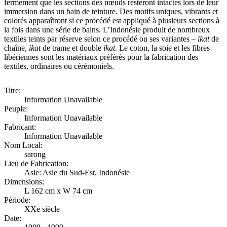
fermement que les sections des nœuds resteront intactes lors de leur
immersion dans un bain de teinture. Des motifs uniques, vibrants et
colorés apparaîtront si ce procédé est appliqué à plusieurs sections à
la fois dans une série de bains. L’Indonésie produit de nombreux
textiles teints par réserve selon ce procédé ou ses variantes –
ikat
de
chaîne,
ikat
de trame et double
ikat
. Le coton, la soie et les fibres
libériennes sont les matériaux préférés pour la fabrication des
textiles, ordinaires ou cérémoniels.
Titre:
Information Unavailable
Peuple:
Information Unavailable
Fabricant:
Information Unavailable
Nom Local:
sarong
Lieu de Fabrication:
Asie: Asie du Sud-Est, Indonésie
Dimensions:
L 162 cm x W 74 cm
Période:
XXe siècle
Date: