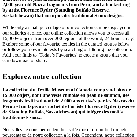
2,000 year old Nazca fragments from Peru; and a hooked rug
by artist Florence Ryder (Standing Buffalo Reserve,
Saskatchewan) that incorporates traditional Sioux designs.
While only a small percentage of our collection can be displayed in
our galleries at once, our online collection allows you to access all
15,000+ objects from over 200 regions of the world, 24 hours a day!
Explore some of our favourite textiles in the curated groups below
or follow your own interests by searching or filtering the collection.
Add your finds to ‘Today’s Favourites’ to create a group that you
can download or share.
Explorez
notre
collection
La collection du Textile Museum of Canada comprend plus de
15 000 objets, dont une veste chinoise en peau de saumon, des
fragments textiles datant de 2 000 ans et tissés par les Nazcas du
Pérou et un tapis au crochet de l’artiste Florence Ryder (réserve
de Standing Buffalo, Saskatchewan) qui intègre des motifs
traditionnels sioux.
Nos salles ne nous permettent hélas d’exposer qu’un tout un petit
pourcentage de notre collection à la fois. Cependant, notre collection