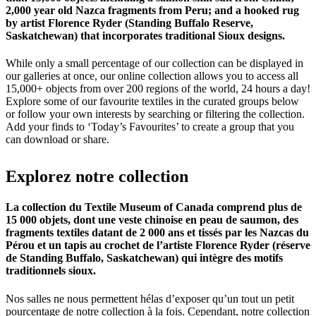
2,000 year old Nazca fragments from Peru; and a hooked rug
by artist Florence Ryder (Standing Buffalo Reserve,
Saskatchewan) that incorporates traditional Sioux designs.
While only a small percentage of our collection can be displayed in
our galleries at once, our online collection allows you to access all
15,000+ objects from over 200 regions of the world, 24 hours a day!
Explore some of our favourite textiles in the curated groups below
or follow your own interests by searching or filtering the collection.
Add your finds to ‘Today’s Favourites’ to create a group that you
can download or share.
Explorez
notre
collection
La collection du Textile Museum of Canada comprend plus de
15 000 objets, dont une veste chinoise en peau de saumon, des
fragments textiles datant de 2 000 ans et tissés par les Nazcas du
Pérou et un tapis au crochet de l’artiste Florence Ryder (réserve
de Standing Buffalo, Saskatchewan) qui intègre des motifs
traditionnels sioux.
Nos salles ne nous permettent hélas d’exposer qu’un tout un petit
pourcentage de notre collection à la fois. Cependant, notre collection