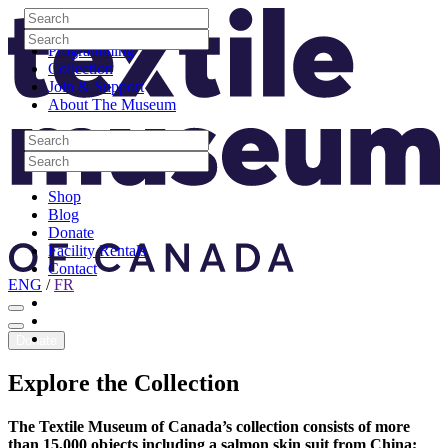
Skip to content
Search
Site Logo
Search
Visit
Search
Search
Programming
Collection
Join & Support
About The Museum
Search
Search
Search
Search
Shop
Blog
Donate
Facility Rentals
Contact
ENG
/
FR
Facebook
Instagram
Youtube
Donate
Explore
the
Collection
The Textile Museum of Canada’s collection consists of more
than 15,000 objects including a salmon skin suit from China;