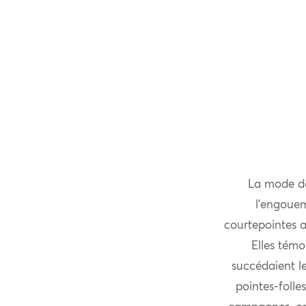
La mode des
l’engouem
courtepointes a
Elles témoi
succédaient le
pointes-folle