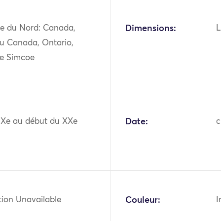
e du Nord: Canada,
Dimensions:
L
du Canada, Ontario,
e Simcoe
XIXe au début du XXe
Date:
c
tion Unavailable
Couleur:
I