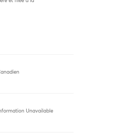
re et filée à la
anadien
nformation Unavailable