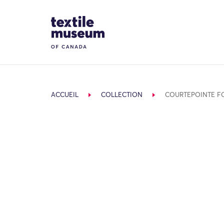
Skip to content
Site Logo
ACCUEIL
COLLECTION
COURTEPOINTE F