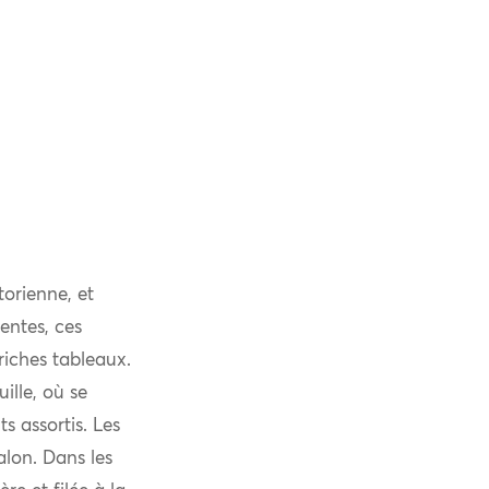
torienne, et
entes, ces
riches tableaux.
uille, où se
s assortis. Les
alon. Dans les