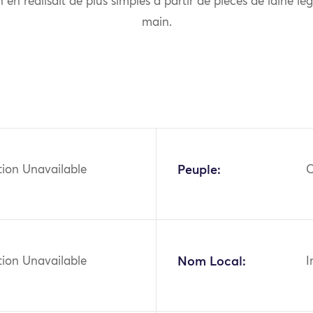
n réalisait de plus simples à partir de pièces de laine légè
main.
tion Unavailable
Peuple:
C
tion Unavailable
Nom Local:
I