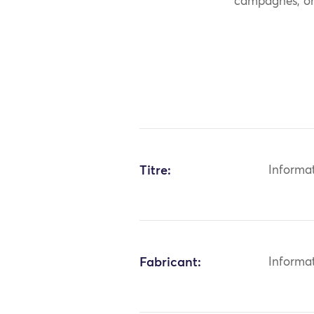
campagnes, on e
Titre:
Informa
Fabricant:
Informa