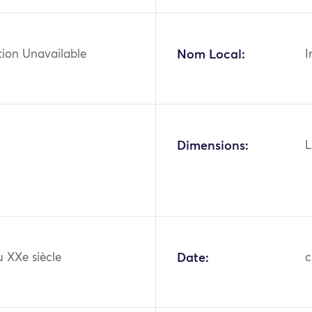
tion Unavailable
Nom Local:
I
Dimensions:
L
 XXe siècle
Date:
c