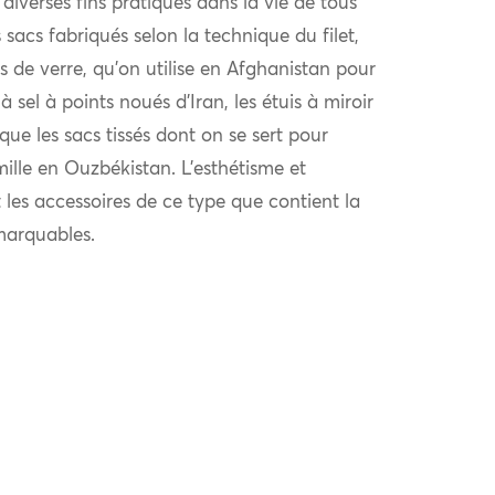
t diverses fins pratiques dans la vie de tous
 sacs fabriqués selon la technique du filet,
s de verre, qu’on utilise en Afghanistan pour
 à sel à points noués d’Iran, les étuis à miroir
e les sacs tissés dont on se sert pour
ille en Ouzbékistan. L’esthétisme et
t les accessoires de ce type que contient la
marquables.