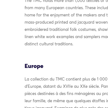
The TMC holds more than 1,000 textiles of th
from many European countries. These include
home for the enjoyment of the makers and th
mass-produced printed and jacquard woven
embroidered traditional folk costumes, shawls
linen white work examples and samplers mad
distinct cultural traditions.
Europe
La collection du TMC contient plus de 1 000
d’Europe, datant du XVIIe au XXe siècle. Par
pièces destinées à des fins ménagères au prof
leur famille, de même que quelques étoffes i