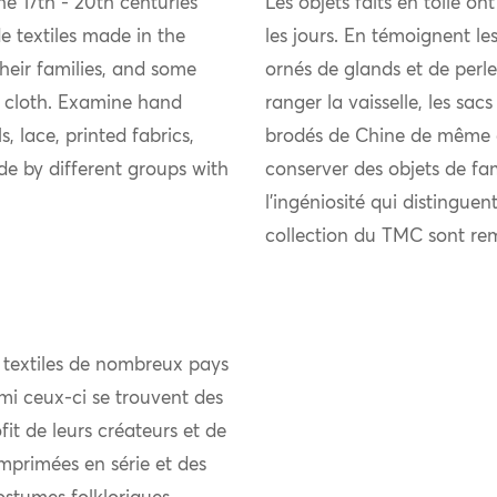
e 17th - 20th centuries
Les objets faits en toile on
 textiles made in the
les jours. En témoignent les
eir families, and some
ornés de glands et de perle
 cloth. Examine hand
ranger la vaisselle, les sacs
, lace, printed fabrics,
brodés de Chine de même qu
e by different groups with
conserver des objets de fam
l’ingéniosité qui distinguen
collection du TMC sont re
 textiles de nombreux pays
mi ceux-ci se trouvent des
it de leurs créateurs et de
mprimées en série et des