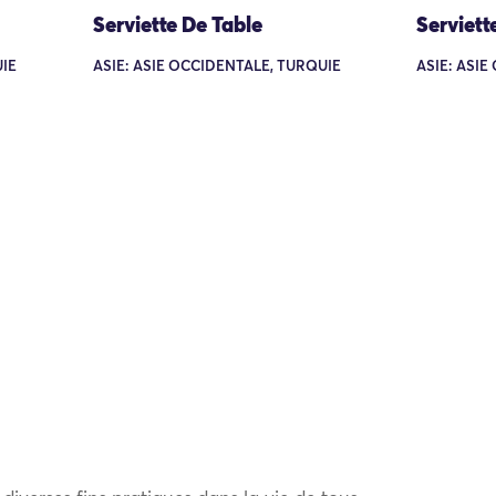
Serviette De Table
Serviett
UIE
ASIE: ASIE OCCIDENTALE, TURQUIE
ASIE: ASI