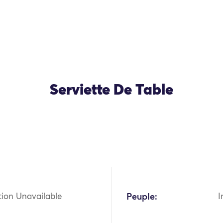
Serviette De Table
OK
tion Unavailable
Peuple:
I