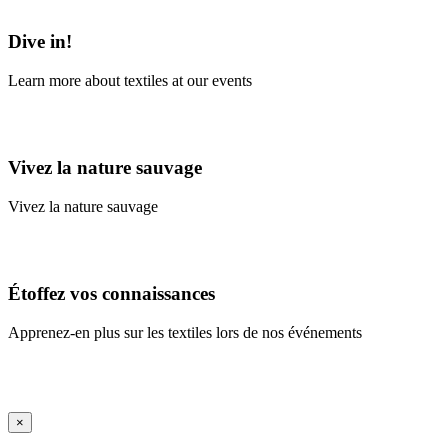
Learn More
Dive in!
Learn more about textiles at our events
Learn More
Vivez la nature sauvage
Vivez la nature sauvage
En savoir plus
Étoffez vos connaissances
Apprenez-en plus sur les textiles lors de nos événements
En savoir plus
iFrame Title
×