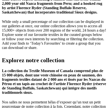
2,000 year old Nazca fragments from Peru; and a hooked rug
by artist Florence Ryder (Standing Buffalo Reserve,
Saskatchewan) that incorporates traditional Sioux designs.
While only a small percentage of our collection can be displayed in
our galleries at once, our online collection allows you to access all
15,000+ objects from over 200 regions of the world, 24 hours a day!
Explore some of our favourite textiles in the curated groups below
or follow your own interests by searching or filtering the collection.
Add your finds to ‘Today’s Favourites’ to create a group that you
can download or share.
Explorez
notre
collection
La collection du Textile Museum of Canada comprend plus de
15 000 objets, dont une veste chinoise en peau de saumon, des
fragments textiles datant de 2 000 ans et tissés par les Nazcas du
Pérou et un tapis au crochet de l’artiste Florence Ryder (réserve
de Standing Buffalo, Saskatchewan) qui intègre des motifs
traditionnels sioux.
Nos salles ne nous permettent hélas d’exposer qu’un tout un petit
pourcentage de notre collection à la fois. Cependant, notre collection