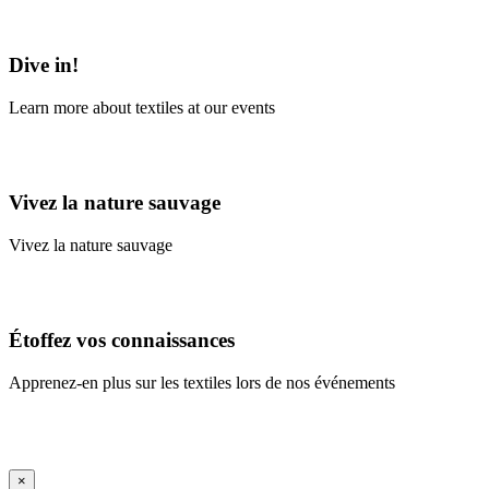
Learn More
Dive in!
Learn more about textiles at our events
Learn More
Vivez la nature sauvage
Vivez la nature sauvage
En savoir plus
Étoffez vos connaissances
Apprenez-en plus sur les textiles lors de nos événements
En savoir plus
iFrame Title
×