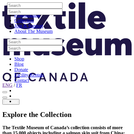
Skip to content
Search
Site Logo
Search
Visit
Search
Search
Programming
Collection
Join & Support
About The Museum
Search
Search
Search
Search
Shop
Blog
Donate
Facility Rentals
Contact
ENG
/
FR
Facebook
Instagram
Youtube
Donate
Explore
the
Collection
The Textile Museum of Canada’s collection consists of more
than 15,000 objects including a salmon skin suit from China;