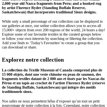
2,000 year old Nazca fragments from Peru; and a hooked rug
by artist Florence Ryder (Standing Buffalo Reserve,
Saskatchewan) that incorporates traditional Sioux designs.
While only a small percentage of our collection can be displayed in
our galleries at once, our online collection allows you to access all
15,000+ objects from over 200 regions of the world, 24 hours a day!
Explore some of our favourite textiles in the curated groups below
or follow your own interests by searching or filtering the collection.
Add your finds to ‘Today’s Favourites’ to create a group that you
can download or share.
Explorez
notre
collection
La collection du Textile Museum of Canada comprend plus de
15 000 objets, dont une veste chinoise en peau de saumon, des
fragments textiles datant de 2 000 ans et tissés par les Nazcas du
Pérou et un tapis au crochet de l’artiste Florence Ryder (réserve
de Standing Buffalo, Saskatchewan) qui intègre des motifs
traditionnels sioux.
Nos salles ne nous permettent hélas d’exposer qu’un tout un petit
pourcentage de notre collection à la fois. Cependant, notre collection