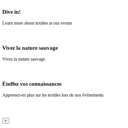
Learn More
Dive in!
Learn more about textiles at our events
Learn More
Vivez la nature sauvage
Vivez la nature sauvage
En savoir plus
Étoffez vos connaissances
Apprenez-en plus sur les textiles lors de nos événements
En savoir plus
iFrame Title
×