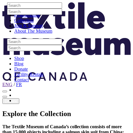
Skip to content
Search
Site Logo
Search
Visit
Search
Search
Programming
Collection
Join & Support
About The Museum
Search
Search
Search
Search
Shop
Blog
Donate
Facility Rentals
Contact
ENG
/
FR
Facebook
Instagram
Youtube
Donate
Explore
the
Collection
The Textile Museum of Canada’s collection consists of more
than 15,000 objects including a salmon skin suit from China;