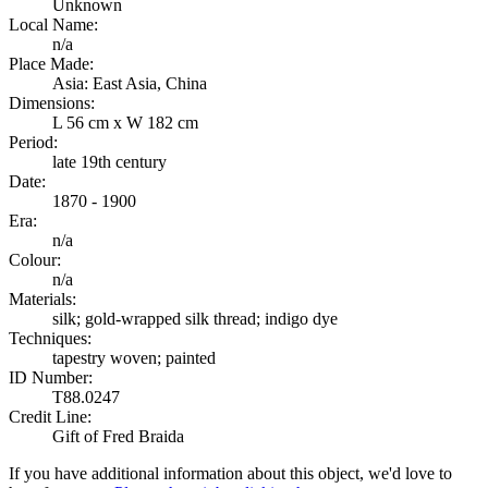
Unknown
Local Name:
n/a
Place Made:
Asia: East Asia, China
Dimensions:
L 56 cm x W 182 cm
Period:
late 19th century
Date:
1870 - 1900
Era:
n/a
Colour:
n/a
Materials:
silk; gold-wrapped silk thread; indigo dye
Techniques:
tapestry woven; painted
ID Number:
T88.0247
Credit Line:
Gift of Fred Braida
If you have additional information about this object, we'd love to