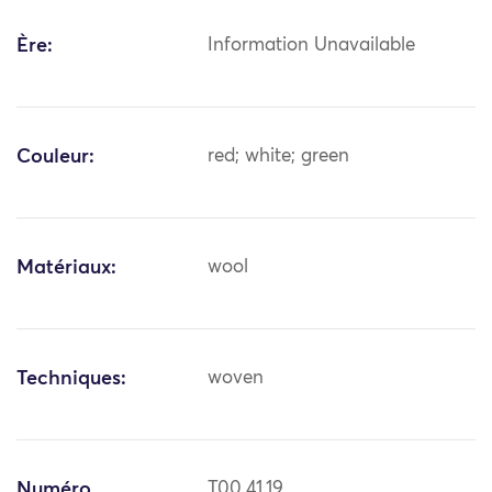
Ère:
Information Unavailable
Couleur:
red; white; green
Matériaux:
wool
Techniques:
woven
Numéro
T00.41.19