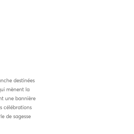
anche destinées
qui mènent la
nt une bannière
s célébrations
rle de sagesse