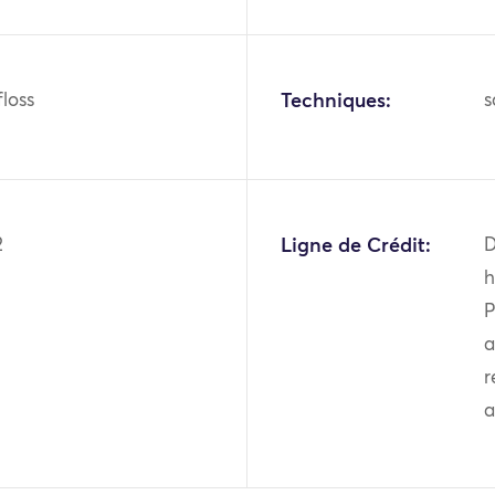
 floss
Techniques:
s
2
Ligne de Crédit:
D
h
P
a
r
a