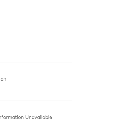
Han
nformation Unavailable