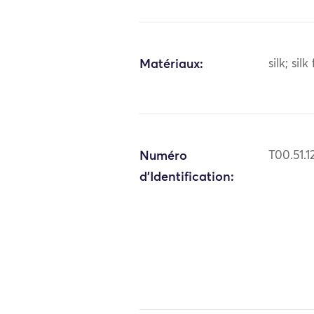
Matériaux:
silk; silk
Numéro
T00.51.1
d'Identification: