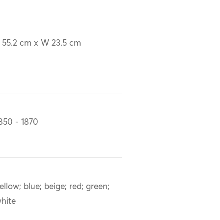
 55.2 cm x W 23.5 cm
850 - 1870
ellow; blue; beige; red; green;
hite