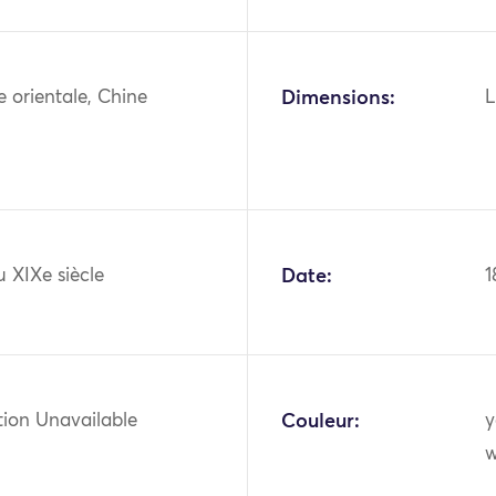
ie orientale, Chine
Dimensions:
L
u XIXe siècle
Date:
1
tion Unavailable
Couleur:
y
w