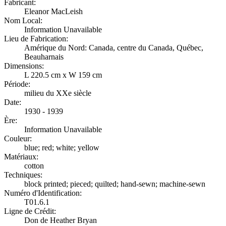
Fabricant:
Eleanor MacLeish
Nom Local:
Information Unavailable
Lieu de Fabrication:
Amérique du Nord: Canada, centre du Canada, Québec,
Beauharnais
Dimensions:
L 220.5 cm x W 159 cm
Période:
milieu du XXe siècle
Date:
1930 - 1939
Ère:
Information Unavailable
Couleur:
blue; red; white; yellow
Matériaux:
cotton
Techniques:
block printed; pieced; quilted; hand-sewn; machine-sewn
Numéro d'Identification:
T01.6.1
Ligne de Crédit:
Don de Heather Bryan