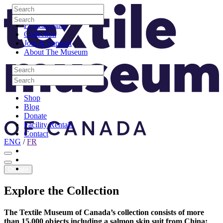
Skip to content
Search
Site Logo
Search
Visit
Search
Search
Programming
Collection
Join & Support
About The Museum
Search
Search
Search
Search
Shop
Blog
Donate
Facility Rentals
Contact
ENG
/
FR
Facebook
Instagram
Youtube
Donate
Explore
the
Collection
The Textile Museum of Canada’s collection consists of more
than 15,000 objects including a salmon skin suit from China;