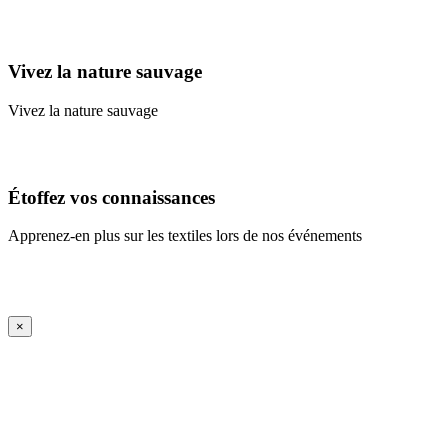
Learn More
Vivez la nature sauvage
Vivez la nature sauvage
En savoir plus
Étoffez vos connaissances
Apprenez-en plus sur les textiles lors de nos événements
En savoir plus
iFrame Title
×