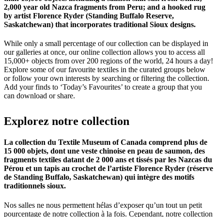
2,000 year old Nazca fragments from Peru; and a hooked rug
by artist Florence Ryder (Standing Buffalo Reserve,
Saskatchewan) that incorporates traditional Sioux designs.
While only a small percentage of our collection can be displayed in
our galleries at once, our online collection allows you to access all
15,000+ objects from over 200 regions of the world, 24 hours a day!
Explore some of our favourite textiles in the curated groups below
or follow your own interests by searching or filtering the collection.
Add your finds to ‘Today’s Favourites’ to create a group that you
can download or share.
Explorez
notre
collection
La collection du Textile Museum of Canada comprend plus de
15 000 objets, dont une veste chinoise en peau de saumon, des
fragments textiles datant de 2 000 ans et tissés par les Nazcas du
Pérou et un tapis au crochet de l’artiste Florence Ryder (réserve
de Standing Buffalo, Saskatchewan) qui intègre des motifs
traditionnels sioux.
Nos salles ne nous permettent hélas d’exposer qu’un tout un petit
pourcentage de notre collection à la fois. Cependant, notre collection