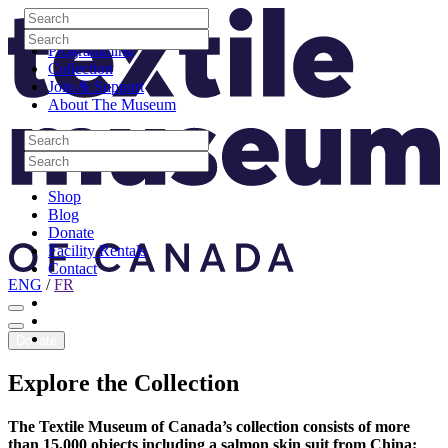
Skip to content
Search
Site Logo
Search
Visit
Search
Search
Programming
Collection
Join & Support
About The Museum
Search
Search
Search
Search
Shop
Blog
Donate
Facility Rentals
Contact
ENG
/
FR
Facebook
Instagram
Youtube
Donate
Explore
the
Collection
The Textile Museum of Canada’s collection consists of more
than 15,000 objects including a salmon skin suit from China;