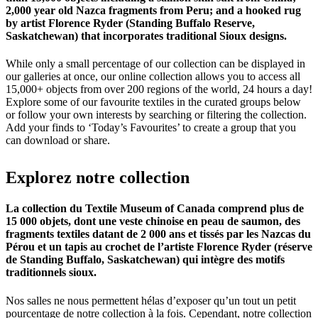
2,000 year old Nazca fragments from Peru; and a hooked rug
by artist Florence Ryder (Standing Buffalo Reserve,
Saskatchewan) that incorporates traditional Sioux designs.
While only a small percentage of our collection can be displayed in
our galleries at once, our online collection allows you to access all
15,000+ objects from over 200 regions of the world, 24 hours a day!
Explore some of our favourite textiles in the curated groups below
or follow your own interests by searching or filtering the collection.
Add your finds to ‘Today’s Favourites’ to create a group that you
can download or share.
Explorez
notre
collection
La collection du Textile Museum of Canada comprend plus de
15 000 objets, dont une veste chinoise en peau de saumon, des
fragments textiles datant de 2 000 ans et tissés par les Nazcas du
Pérou et un tapis au crochet de l’artiste Florence Ryder (réserve
de Standing Buffalo, Saskatchewan) qui intègre des motifs
traditionnels sioux.
Nos salles ne nous permettent hélas d’exposer qu’un tout un petit
pourcentage de notre collection à la fois. Cependant, notre collection