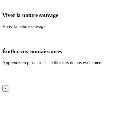
Learn More
Vivez la nature sauvage
Vivez la nature sauvage
En savoir plus
Étoffez vos connaissances
Apprenez-en plus sur les textiles lors de nos événements
En savoir plus
iFrame Title
×