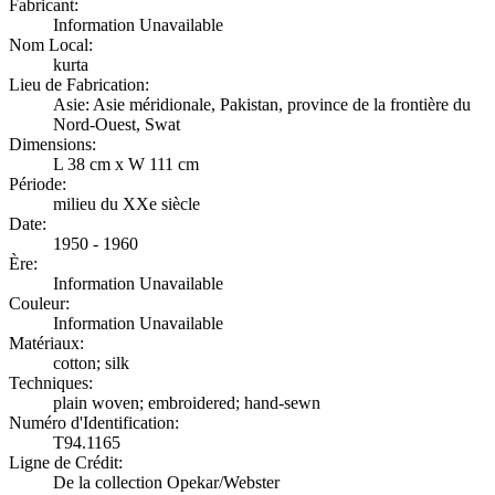
Fabricant:
Information Unavailable
Nom Local:
kurta
Lieu de Fabrication:
Asie: Asie méridionale, Pakistan, province de la frontière du
Nord-Ouest, Swat
Dimensions:
L 38 cm x W 111 cm
Période:
milieu du XXe siècle
Date:
1950 - 1960
Ère:
Information Unavailable
Couleur:
Information Unavailable
Matériaux:
cotton; silk
Techniques:
plain woven; embroidered; hand-sewn
Numéro d'Identification:
T94.1165
Ligne de Crédit:
De la collection Opekar/Webster