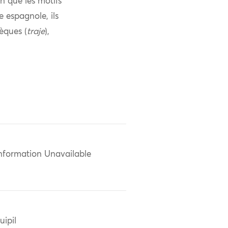
n que les motifs
 espagnole, ils
èques (
traje
),
nformation Unavailable
uipil