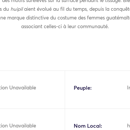
 des motifs surélevés sur la surface pendant le tissage. Bie
és du
huipil
aient évolué au fil du temps, depuis la conquête
 une marque distinctive du costume des femmes guatémalt
associant celles-ci à leur communauté.
tion Unavailable
Peuple:
I
tion Unavailable
Nom Local:
h