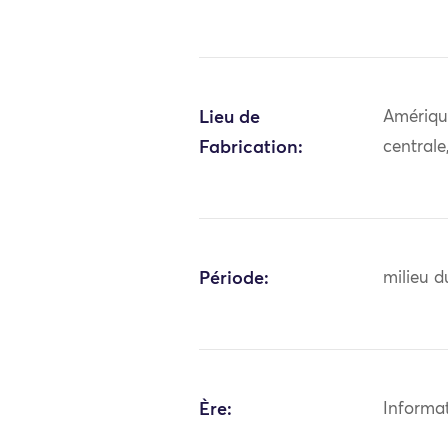
Lieu de
Amériqu
Fabrication:
central
Période:
milieu d
Ère:
Informa