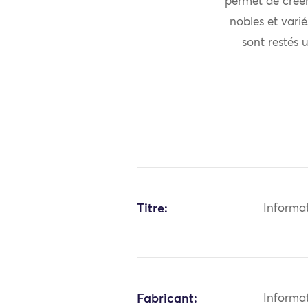
permet de créer
nobles et vari
sont restés
Titre:
Informa
Fabricant:
Informa