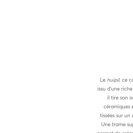
Le
huipil
, ce 
issu d’une rich
il tire son
céramiques e
tissées sur un
Une trame sup