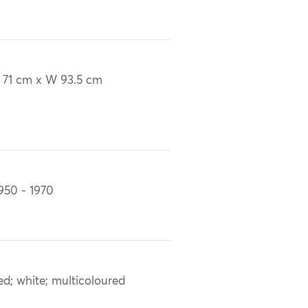
 71 cm x W 93.5 cm
950 - 1970
ed; white; multicoloured