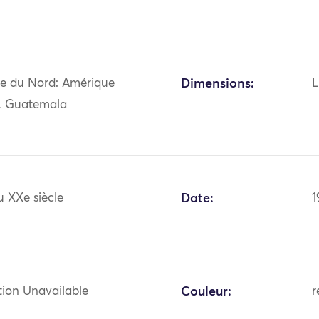
e du Nord: Amérique
Dimensions:
L
e, Guatemala
u XXe siècle
Date:
1
tion Unavailable
Couleur:
r