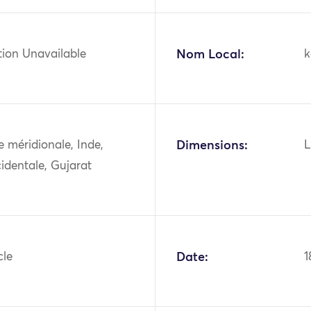
tion Unavailable
Nom Local:
k
ie méridionale, Inde,
Dimensions:
L
identale, Gujarat
cle
Date:
1