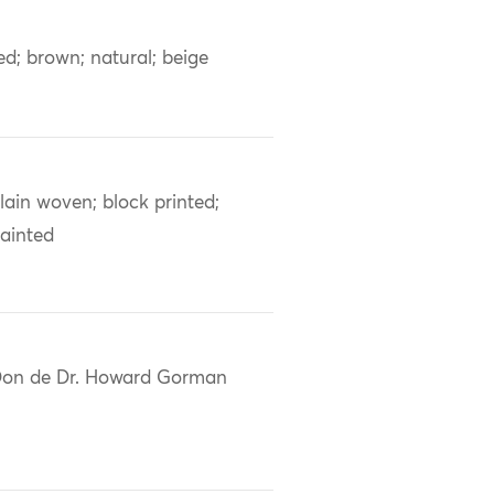
ed; brown; natural; beige
lain woven; block printed;
ainted
on de Dr. Howard Gorman