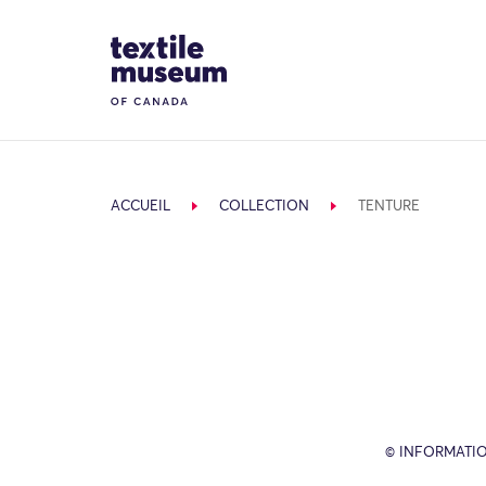
Skip to content
Site Logo
ACCUEIL
COLLECTION
TENTURE
© INFORMATIO