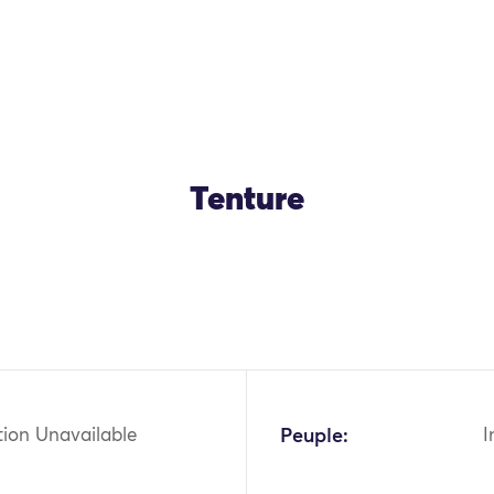
Tenture
OK
tion Unavailable
Peuple:
I