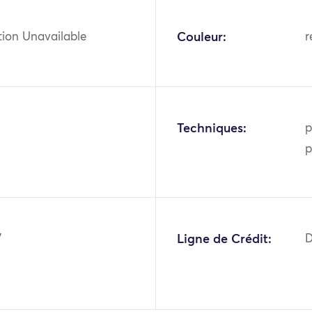
tion Unavailable
Couleur:
r
Techniques:
p
p
7
Ligne de Crédit:
D