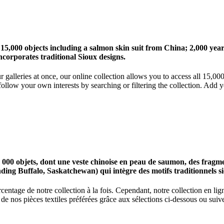
 15,000 objects including a salmon skin suit from China; 2,000 ye
corporates traditional Sioux designs.
r galleries at once, our online collection allows you to access all 15,0
ollow your own interests by searching or filtering the collection. Add y
0 objets, dont une veste chinoise en peau de saumon, des fragments
nding Buffalo, Saskatchewan) qui intègre des motifs traditionnels s
centage de notre collection à la fois. Cependant, notre collection en l
 nos pièces textiles préférées grâce aux sélections ci-dessous ou suive