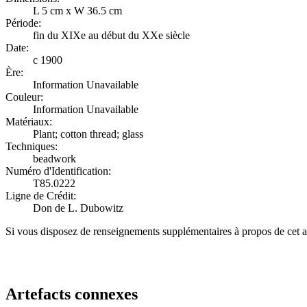
L 5 cm x W 36.5 cm
Période:
fin du XIXe au début du XXe siècle
Date:
c 1900
Ère:
Information Unavailable
Couleur:
Information Unavailable
Matériaux:
Plant; cotton thread; glass
Techniques:
beadwork
Numéro d'Identification:
T85.0222
Ligne de Crédit:
Don de L. Dubowitz
Si vous disposez de renseignements supplémentaires à propos de cet a
Recommencer la recherche
Artefacts connexes