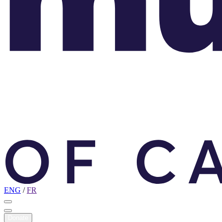
ENG
/
FR
Donate