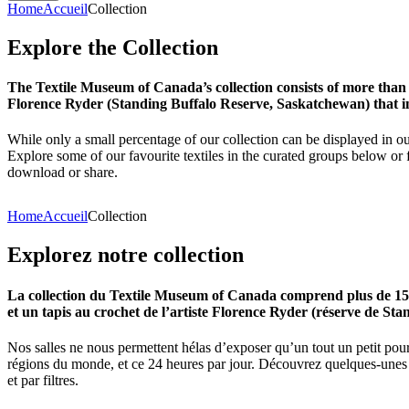
Home
Accueil
Collection
Explore
the
Collection
The Textile Museum of Canada’s collection consists of more than
Florence Ryder (Standing Buffalo Reserve, Saskatchewan) that in
While only a small percentage of our collection can be displayed in ou
Explore some of our favourite textiles in the curated groups below or f
download or share.
Home
Accueil
Collection
Explorez
notre
collection
La collection du Textile Museum of Canada comprend plus de 15 00
et un tapis au crochet de l’artiste Florence Ryder (réserve de Sta
Nos salles ne nous permettent hélas d’exposer qu’un tout un petit pour
régions du monde, et ce 24 heures par jour. Découvrez quelques-unes de
et par filtres.