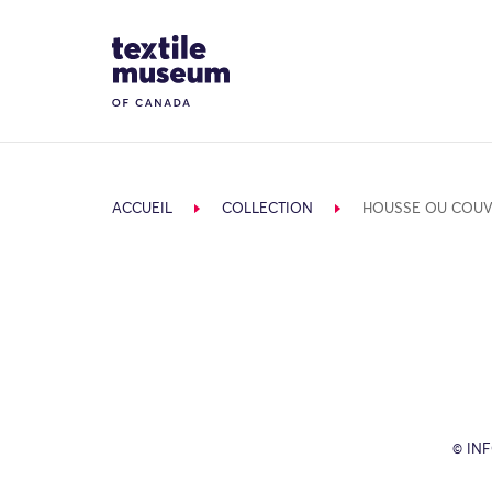
Skip to content
Site Logo
ACCUEIL
COLLECTION
HOUSSE OU COUV
© IN