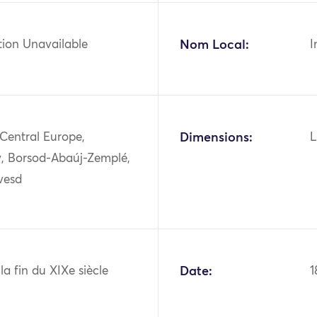
tion Unavailable
Nom Local:
I
Central Europe,
Dimensions:
L
, Borsod-Abaúj-Zemplé,
vesd
 la fin du XIXe siècle
Date:
1