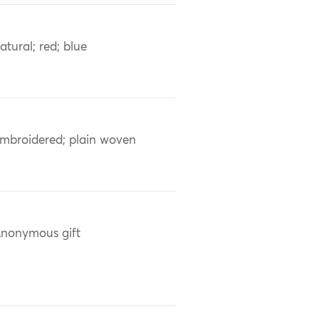
atural; red; blue
mbroidered; plain woven
nonymous gift