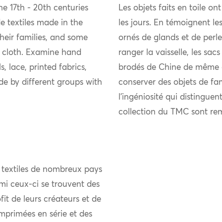
e 17th - 20th centuries
Les objets faits en toile on
 textiles made in the
les jours. En témoignent les
eir families, and some
ornés de glands et de perle
 cloth. Examine hand
ranger la vaisselle, les sacs
, lace, printed fabrics,
brodés de Chine de même qu
e by different groups with
conserver des objets de fam
l’ingéniosité qui distinguen
collection du TMC sont re
 textiles de nombreux pays
mi ceux-ci se trouvent des
it de leurs créateurs et de
mprimées en série et des