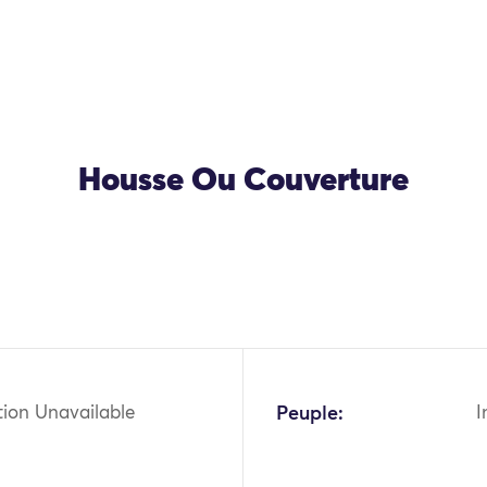
Housse Ou Couverture
OK
tion Unavailable
Peuple:
I