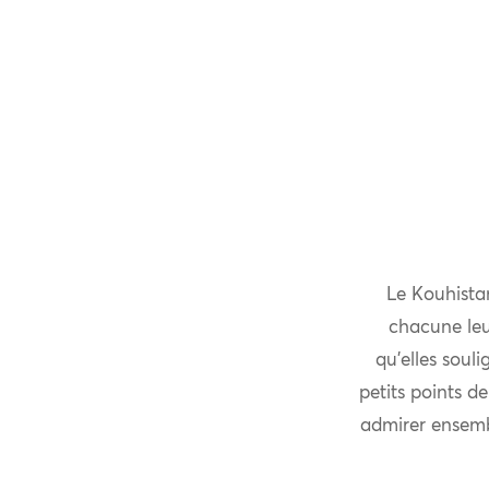
Le Kouhistan
chacune leur
qu’elles soul
petits points de
admirer ensemb