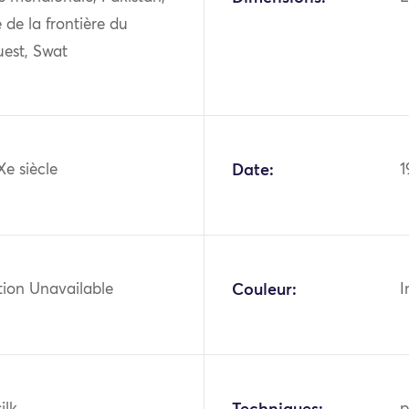
 de la frontière du
est, Swat
Xe siècle
Date:
1
tion Unavailable
Couleur:
I