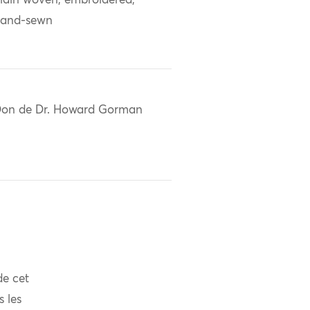
lain woven; embroidered;
and-sewn
on de Dr. Howard Gorman
de cet
s les