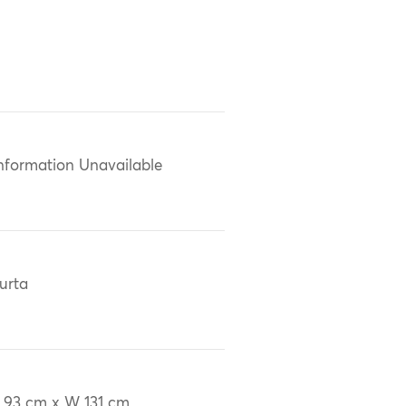
nformation Unavailable
urta
 93 cm x W 131 cm