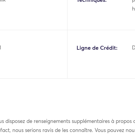
ilk
Techniques:
p
h
1
Ligne de Crédit:
D
us disposez de renseignements supplémentaires à propos 
fact, nous serions ravis de les connaître. Vous pouvez nou