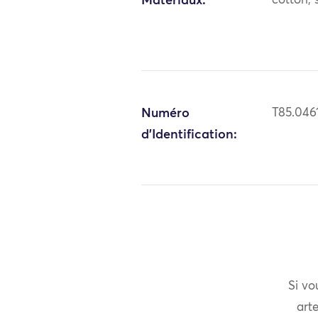
Matériaux:
cotton; s
Numéro
T85.046
d'Identification:
Si vo
arte