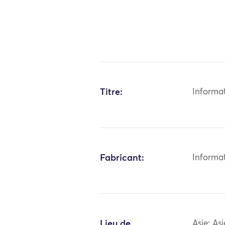
Titre:
Informa
Fabricant:
Informa
Lieu de
Asie: As