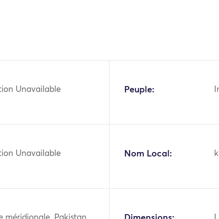
tion Unavailable
Peuple:
I
tion Unavailable
Nom Local:
k
ie méridionale, Pakistan,
Dimensions:
L