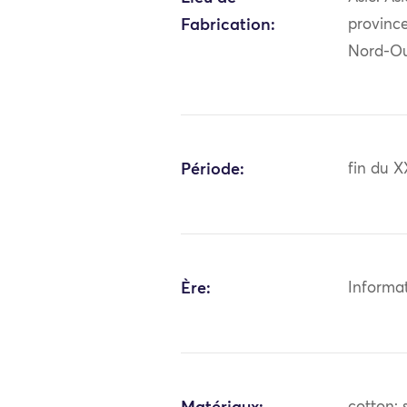
Fabrication:
province
Nord-Ou
Période:
fin du X
Ère:
Informa