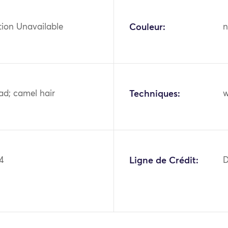
tion Unavailable
Couleur:
n
ad; camel hair
Techniques:
w
4
Ligne de Crédit:
D