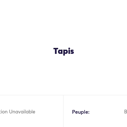
Tapis
OK
tion Unavailable
Peuple:
B