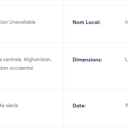
tion Unavailable
Nom Local:
I
ie centrale, Afghanistan,
Dimensions:
L
stan occidental
Xe siècle
Date:
1