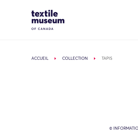
Skip to content
Site Logo
ACCUEIL
COLLECTION
TAPIS
© INFORMATIO