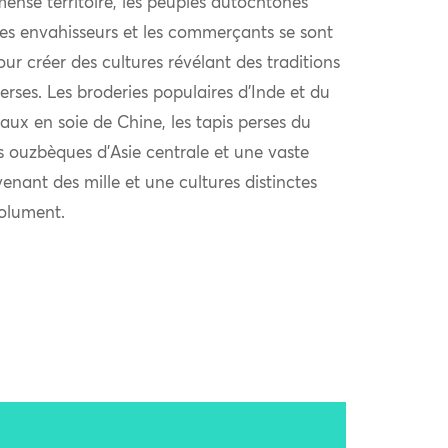
ense territoire, les peuples autochtones
 les envahisseurs et les commerçants se sont
r créer des cultures révélant des traditions
verses. Les broderies populaires d’Inde et du
aux en soie de Chine, les tapis perses du
s ouzbèques d’Asie centrale et une vaste
venant des mille et une cultures distinctes
solument.