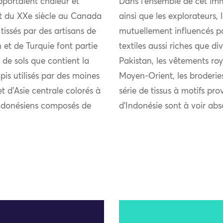
pportaient chaleur et
Dans l’ensemble de cet imm
ut du XXe siècle au Canada
ainsi que les explorateurs,
tissés par des artisans de
mutuellement influencés pou
 et de Turquie font partie
textiles aussi riches que di
de sols que contient la
Pakistan, les vêtements roy
is utilisés par des moines
Moyen-Orient, les broderie
t d’Asie centrale colorés à
série de tissus à motifs pro
s indonésiens composés de
d’Indonésie sont à voir ab