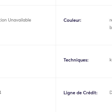
tion Unavailable
Couleur:
r
b
Techniques:
k
4
Ligne de Crédit:
D