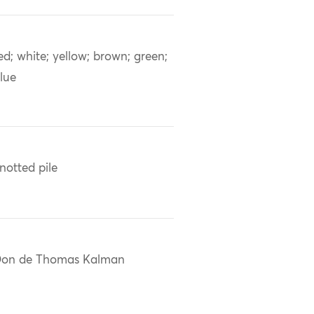
ed; white; yellow; brown; green;
lue
notted pile
on de Thomas Kalman