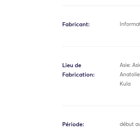
Fabricant:
Informa
Lieu de
Asie: As
Fabrication:
Anatolie
Kula
Période:
début au