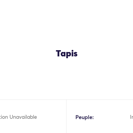
Tapis
OK
tion Unavailable
Peuple:
I