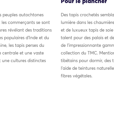
Pour le plancher
es peuples autochtones
Des tapis crochetés sembla
et les commerçants se sont
lumière dans les chaumièr
res révélant des traditions
et de luxueux tapis de soie
ies populaires d’Inde et du
talent pour des palais et d
ne, les tapis perses du
de l’impressionnante gamm
 centrale et une vaste
collection du TMC. Mention
t une cultures distinctes
tibétains pour dormir, des 
l’aide de teintures naturel
fibres végétales.