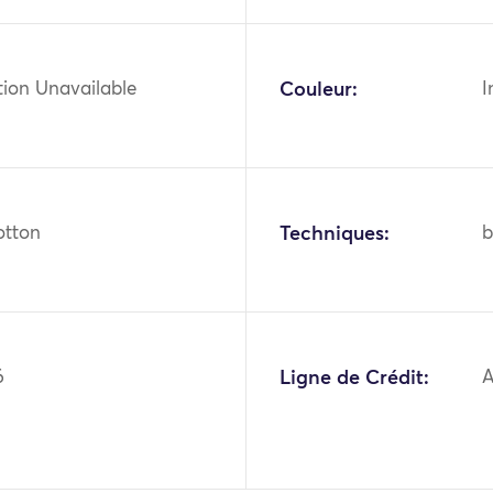
tion Unavailable
Couleur:
I
cotton
Techniques:
b
6
Ligne de Crédit:
A