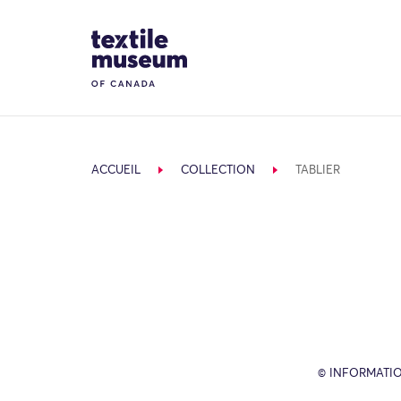
Skip to content
Site Logo
ACCUEIL
COLLECTION
TABLIER
© INFORMATIO