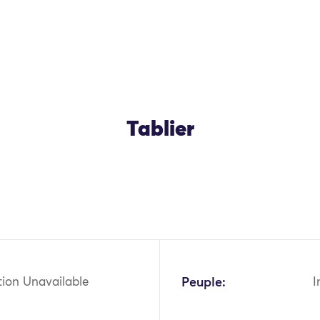
Tablier
OK
tion Unavailable
Peuple:
I