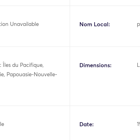
tion Unavailable
Nom Local:
p
 Îles du Pacifique,
Dimensions:
L
ie, Papouasie-Nouvelle-
le
Date:
1