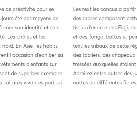
uve de créativité pour se
Les textiles conçus à partir
ujours été des moyens de
des arbres composent cett
firmer son identité et son
tissus d’écorce des Fidji,
 Les châles et les
et des Tonga, battus et pei
froid. En Asie, les habits
textiles tribaux de cette 
rent l’occasion d’exhiber sa
des tabliers, des chapeaux 
s vêtements d’enfants sur
tressées auxquelles étaient
s sont de superbes exemples
Admirez entre autres des j
es cultures vivantes partout
nattes de différentes fibres