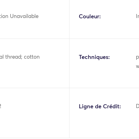
tion Unavailable
Couleur:
I
tal thread; cotton
Techniques:
p
w
2
Ligne de Crédit:
D