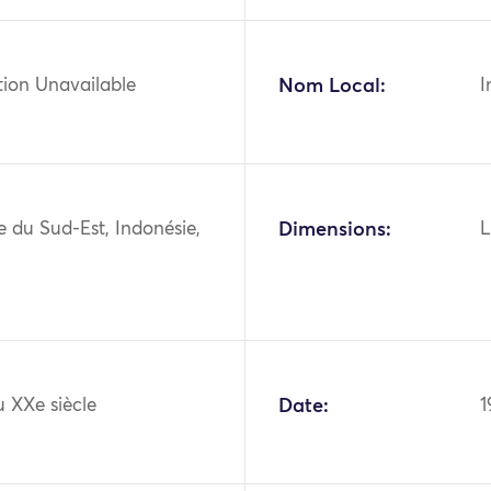
tion Unavailable
Nom Local:
I
ie du Sud-Est, Indonésie,
Dimensions:
L
 XXe siècle
Date:
1