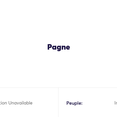
Pagne
OK
tion Unavailable
Peuple:
I