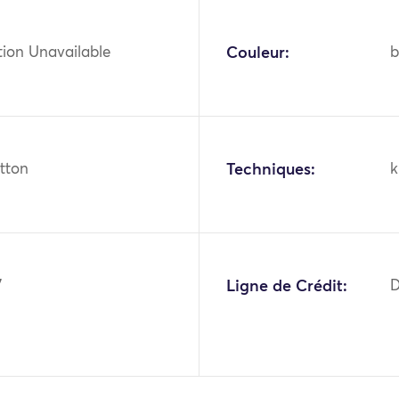
tion Unavailable
Couleur:
b
otton
Techniques:
k
7
Ligne de Crédit:
D