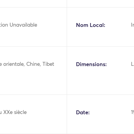
tion Unavailable
Nom Local:
I
ie orientale, Chine, Tibet
Dimensions:
L
u XXe siècle
Date:
1