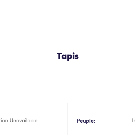
Tapis
tion Unavailable
Peuple:
I