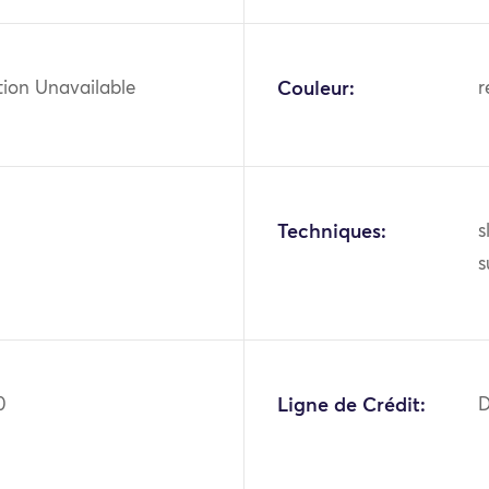
tion Unavailable
Couleur:
r
Techniques:
s
s
0
Ligne de Crédit:
D