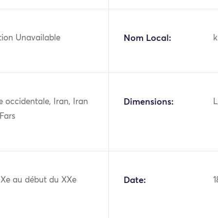
tion Unavailable
Nom Local:
k
ie occidentale, Iran, Iran
Dimensions:
L
Fars
XIXe au début du XXe
Date:
1