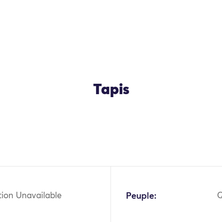
Tapis
OK
tion Unavailable
Peuple:
Q