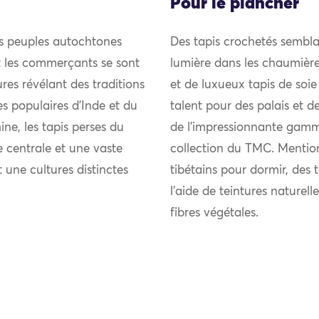
Pour le plancher
es peuples autochtones
Des tapis crochetés sembla
et les commerçants se sont
lumière dans les chaumièr
res révélant des traditions
et de luxueux tapis de soie
ies populaires d’Inde et du
talent pour des palais et d
ne, les tapis perses du
de l’impressionnante gamm
 centrale et une vaste
collection du TMC. Mention
t une cultures distinctes
tibétains pour dormir, des 
l’aide de teintures naturel
fibres végétales.