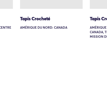
Tapis Crocheté
Tapis Cr
CENTRE
AMÉRIQUE DU NORD: CANADA
AMÉRIQUE 
CANADA, T
MISSION D