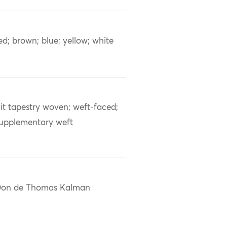
ed; brown; blue; yellow; white
lit tapestry woven; weft-faced;
upplementary weft
on de Thomas Kalman