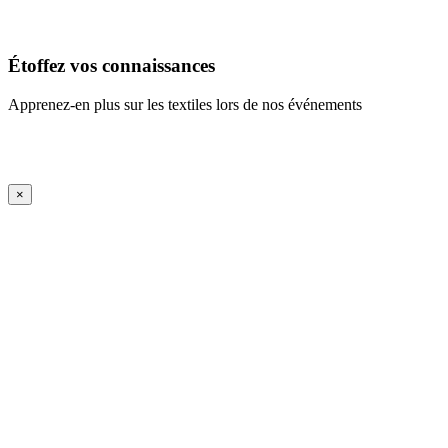
En savoir plus
Étoffez vos connaissances
Apprenez-en plus sur les textiles lors de nos événements
En savoir plus
iFrame Title
×