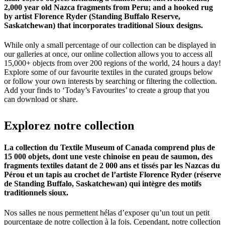
2,000 year old Nazca fragments from Peru; and a hooked rug
by artist Florence Ryder (Standing Buffalo Reserve,
Saskatchewan) that incorporates traditional Sioux designs.
While only a small percentage of our collection can be displayed in
our galleries at once, our online collection allows you to access all
15,000+ objects from over 200 regions of the world, 24 hours a day!
Explore some of our favourite textiles in the curated groups below
or follow your own interests by searching or filtering the collection.
Add your finds to ‘Today’s Favourites’ to create a group that you
can download or share.
Explorez
notre
collection
La collection du Textile Museum of Canada comprend plus de
15 000 objets, dont une veste chinoise en peau de saumon, des
fragments textiles datant de 2 000 ans et tissés par les Nazcas du
Pérou et un tapis au crochet de l’artiste Florence Ryder (réserve
de Standing Buffalo, Saskatchewan) qui intègre des motifs
traditionnels sioux.
Nos salles ne nous permettent hélas d’exposer qu’un tout un petit
pourcentage de notre collection à la fois. Cependant, notre collection