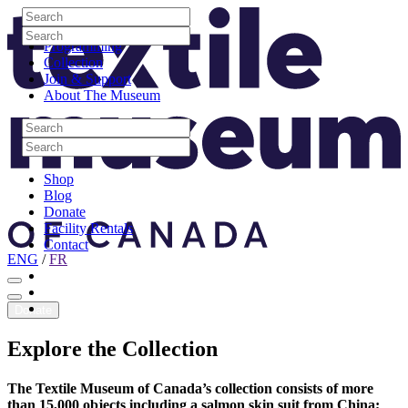
Skip to content
Search
Site Logo
Search
Visit
Search
Search
Programming
Collection
Join & Support
About The Museum
Search
Search
Search
Search
Shop
Blog
Donate
Facility Rentals
Contact
ENG
/
FR
Facebook
Instagram
Youtube
Donate
Explore
the
Collection
The Textile Museum of Canada’s collection consists of more
than 15,000 objects including a salmon skin suit from China;