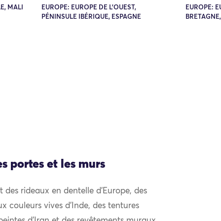
E, MALI
EUROPE: EUROPE DE L'OUEST,
EUROPE: E
PÉNINSULE IBÉRIQUE, ESPAGNE
BRETAGNE
es portes et les murs
 des rideaux en dentelle d’Europe, des
x couleurs vives d’Inde, des tentures
peintes d’Iran et des revêtements muraux