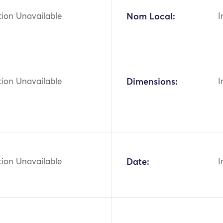
tion Unavailable
Nom Local:
I
tion Unavailable
Dimensions:
I
tion Unavailable
Date:
I