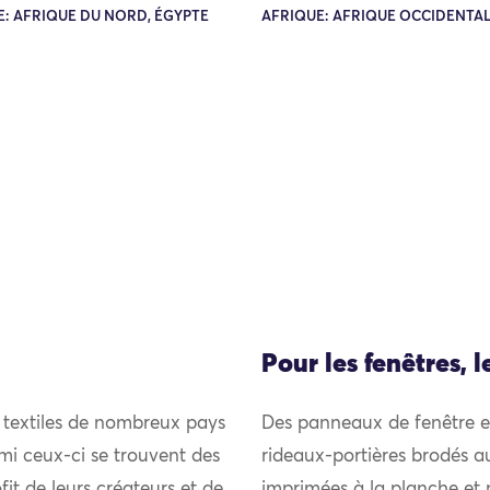
: AFRIQUE DU NORD, ÉGYPTE
AFRIQUE: AFRIQUE OCCIDENTAL
Pour les fenêtres, l
 textiles de nombreux pays
Des panneaux de fenêtre et
mi ceux-ci se trouvent des
rideaux-portières brodés au
it de leurs créateurs et de
imprimées à la planche et 