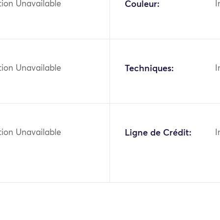
tion Unavailable
Couleur:
I
tion Unavailable
Techniques:
I
tion Unavailable
Ligne de Crédit:
I