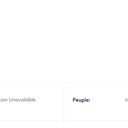
tion Unavailable
Peuple:
I