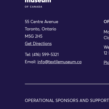
55 Centre Avenue
OP
Toronto, Ontario
Mo
M5G 2H5
Cl
Get Directions
We
12
Tel: (416) 599-5321
Email:
info@textilemuseum.ca
Pla
OPERATIONAL SPONSORS AND SUPPOR