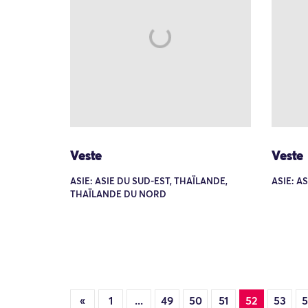
Veste
Veste
ASIE: ASIE DU SUD-EST, THAÏLANDE,
ASIE: A
THAÏLANDE DU NORD
«
1
...
49
50
51
52
53
5