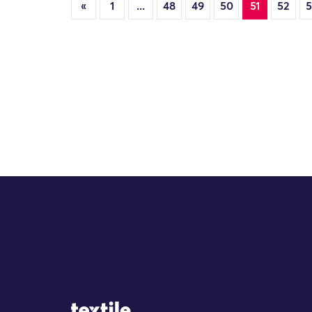
«
1
...
48
49
50
51
52
5
Site Logo