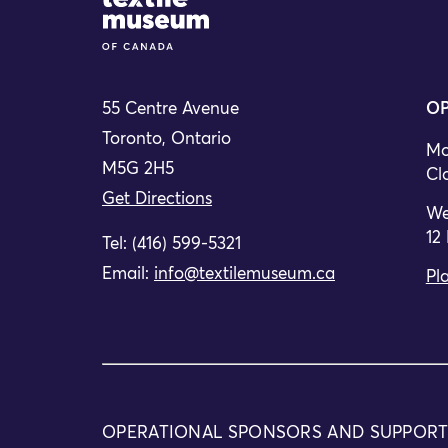
55 Centre Avenue
OP
Toronto, Ontario
Mo
M5G 2H5
Cl
Get Directions
We
12
Tel: (416) 599-5321
Email:
info@textilemuseum.ca
Pla
OPERATIONAL SPONSORS AND SUPPOR