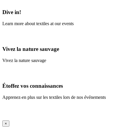
Learn More
Dive in!
Learn more about textiles at our events
Learn More
Vivez la nature sauvage
Vivez la nature sauvage
En savoir plus
Étoffez vos connaissances
Apprenez-en plus sur les textiles lors de nos événements
En savoir plus
iFrame Title
×