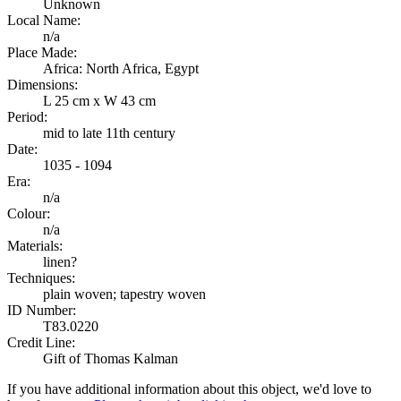
Unknown
Local Name:
n/a
Place Made:
Africa: North Africa, Egypt
Dimensions:
L 25 cm x W 43 cm
Period:
mid to late 11th century
Date:
1035 - 1094
Era:
n/a
Colour:
n/a
Materials:
linen?
Techniques:
plain woven; tapestry woven
ID Number:
T83.0220
Credit Line:
Gift of Thomas Kalman
If you have additional information about this object, we'd love to