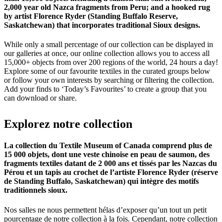
2,000 year old Nazca fragments from Peru; and a hooked rug
by artist Florence Ryder (Standing Buffalo Reserve,
Saskatchewan) that incorporates traditional Sioux designs.
While only a small percentage of our collection can be displayed in
our galleries at once, our online collection allows you to access all
15,000+ objects from over 200 regions of the world, 24 hours a day!
Explore some of our favourite textiles in the curated groups below
or follow your own interests by searching or filtering the collection.
Add your finds to ‘Today’s Favourites’ to create a group that you
can download or share.
Explorez
notre
collection
La collection du Textile Museum of Canada comprend plus de
15 000 objets, dont une veste chinoise en peau de saumon, des
fragments textiles datant de 2 000 ans et tissés par les Nazcas du
Pérou et un tapis au crochet de l’artiste Florence Ryder (réserve
de Standing Buffalo, Saskatchewan) qui intègre des motifs
traditionnels sioux.
Nos salles ne nous permettent hélas d’exposer qu’un tout un petit
pourcentage de notre collection à la fois. Cependant, notre collection