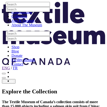
Skip to content
Search
Site Logo
Search
Visit
Search
Search
Programming
Collection
Join & Support
About The Museum
Search
Search
Search
Search
Shop
Blog
Donate
Facility Rentals
Contact
ENG
/
FR
Facebook
Instagram
Youtube
Donate
Explore
the
Collection
The Textile Museum of Canada’s collection consists of more
than 15,000 objects including a salmon skin suit from China;