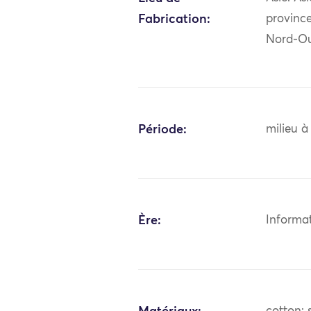
Fabrication:
province
Nord-Ou
Période:
milieu à
Ère:
Informa