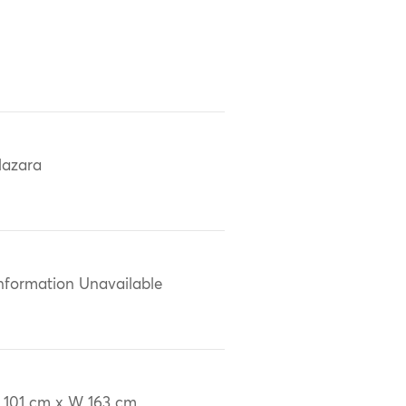
azara
nformation Unavailable
 101 cm x W 163 cm