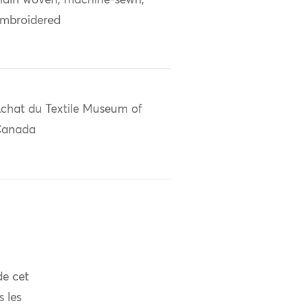
lain woven; machine-sewn;
mbroidered
chat du Textile Museum of
Canada
de cet
s les