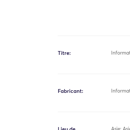
Titre:
Informa
Fabricant:
Informa
Lieu de
Asie: As