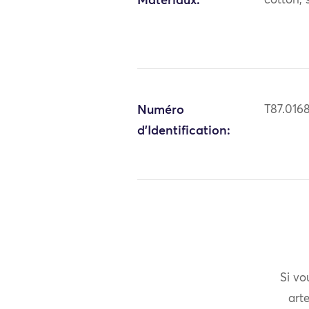
Matériaux:
cotton; s
Numéro
T87.016
d'Identification:
Si vo
arte