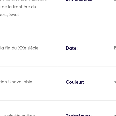
 de la frontière du
est, Swat
 la fin du XXe siècle
Date:
1
tion Unavailable
Couleur:
n