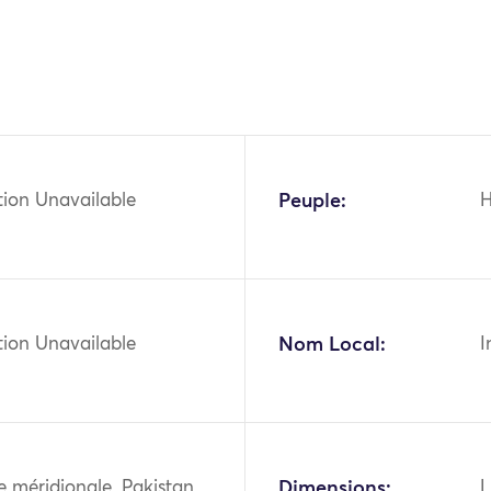
tion Unavailable
Peuple:
H
tion Unavailable
Nom Local:
I
ie méridionale, Pakistan,
Dimensions:
L