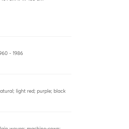
960 - 1986
atural; light red; purple; black