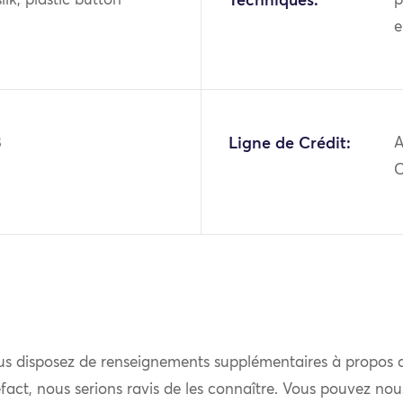
ilk; plastic button
Techniques:
p
e
8
Ligne de Crédit:
A
us disposez de renseignements supplémentaires à propos 
fact, nous serions ravis de les connaître. Vous pouvez nou