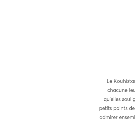
Le Kouhistan
chacune leur
qu’elles soul
petits points de
admirer ensemb