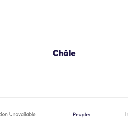
Châle
tion Unavailable
Peuple:
I