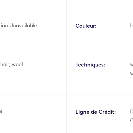
tion Unavailable
Couleur:
I
hair; wool
Techniques:
w
w
4
Ligne de Crédit:
D
O