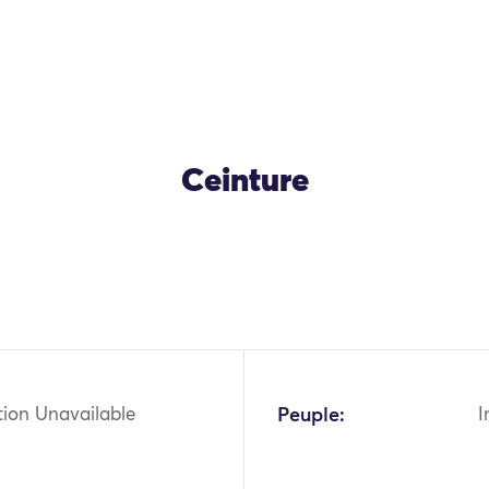
Ceinture
tion Unavailable
Peuple:
I