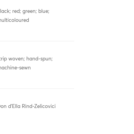
lack; red; green; blue;
ulticoloured
trip woven; hand-spun;
achine-sewn
on d'Ella Rind-Zelicovici