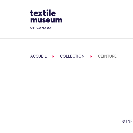
Skip to content
Site Logo
ACCUEIL
COLLECTION
CEINTURE
© IN