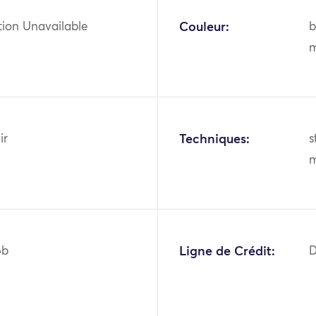
tion Unavailable
Couleur:
b
m
ir
Techniques:
s
m
6b
Ligne de Crédit:
D