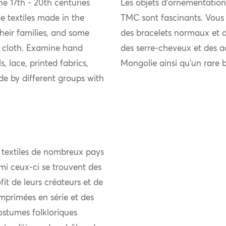
e 17th - 20th centuries
Les objets d’ornementation 
 textiles made in the
TMC sont fascinants. Vous p
eir families, and some
des bracelets normaux et de
 cloth. Examine hand
des serre-cheveux et des a
, lace, printed fabrics,
Mongolie ainsi qu’un rare b
e by different groups with
 textiles de nombreux pays
mi ceux-ci se trouvent des
it de leurs créateurs et de
mprimées en série et des
ostumes folkloriques