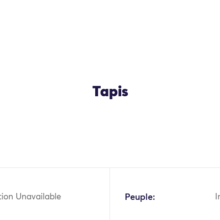
Tapis
tion Unavailable
Peuple:
I