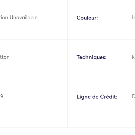
tion Unavailable
Couleur:
I
otton
Techniques:
k
09
Ligne de Crédit:
D