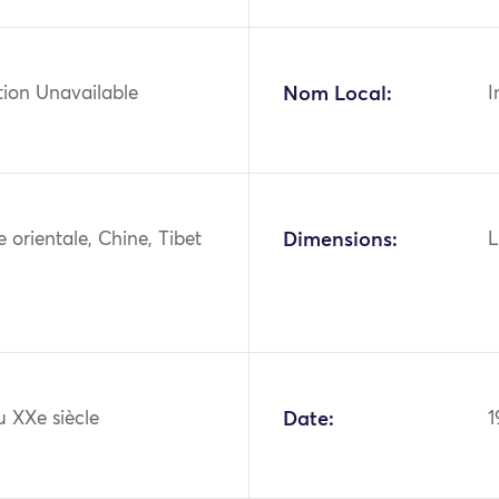
tion Unavailable
Nom Local:
I
ie orientale, Chine, Tibet
Dimensions:
L
u XXe siècle
Date:
1